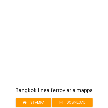
Bangkok linea ferroviaria mappa
print
system_update_alt
STAMPA
DOWNLOAD