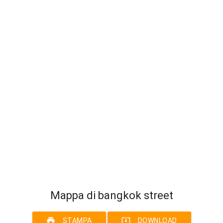
Mappa di bangkok street
print
system_update_alt
STAMPA
DOWNLOAD